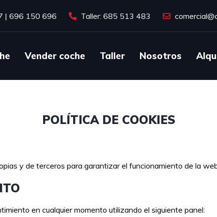
7
|
696 150 696
Taller: 685 513 483
comercial@c
he
Vender coche
Taller
Nosotros
Alqu
POLÍTICA DE COOKIES
ropias y de terceros para garantizar el funcionamiento de la web,
NTO
timiento en cualquier momento utilizando el siguiente panel: