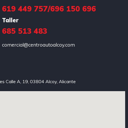
619 449 757
/
696 150 696
Taller
685 513 483
comercial@centroautoalcoy.com
xes Calle A, 19, 03804 Alcoy, Alicante