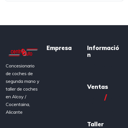
Empresa
Informació
n
965 544
Concesionario
055
de coches de
segunda mano y
Ventas
taller de coches
619
/
696
en Alcoy /
449
150
Cocentaina,
Alicante
757
696
Taller