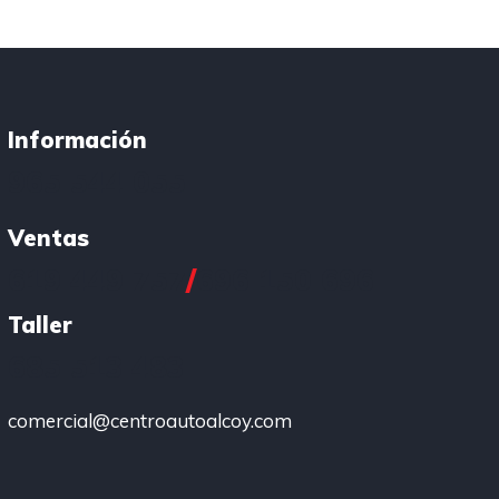
Información
965 544 055
Ventas
619 449 757
/
696 150 696
Taller
685 513 483
comercial@centroautoalcoy.com