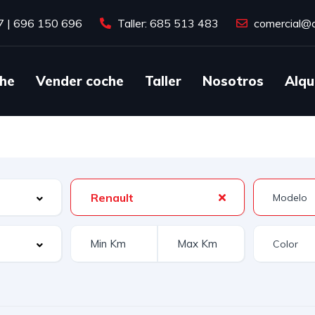
7
|
696 150 696
Taller: 685 513 483
comercial@c
he
Vender coche
Taller
Nosotros
Alqu
Renault