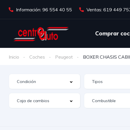
Información: 96 554 40 55
Ventas: 619 449 75
Comprar coc
Inicio
Coches
Peugeot
BOXER CHASIS CABIN