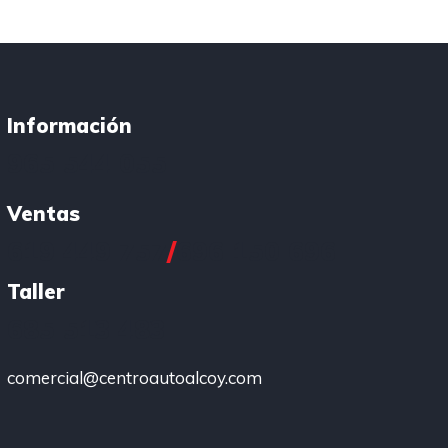
Información
965 544 055
Ventas
619 449 757
/
696 150 696
Taller
685 513 483
comercial@centroautoalcoy.com