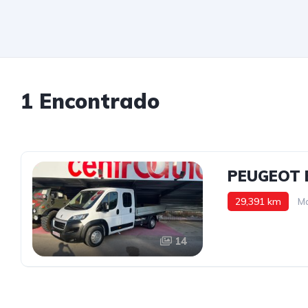
1 Encontrado
PEUGEOT B
29,391 km
M
14