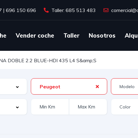
7
|
696 150 696
Taller: 685 513 483
comercial@c
he
Vender coche
Taller
Nosotros
Alqu
A DOBLE 2.2 BLUE-HDI 435 L4 S&amp;S
Peugeot