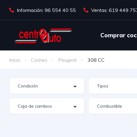
Información: 96 554 40 55
Ventas: 619 449 75
Comprar coc
Inicio
Coches
Peugeot
308 CC