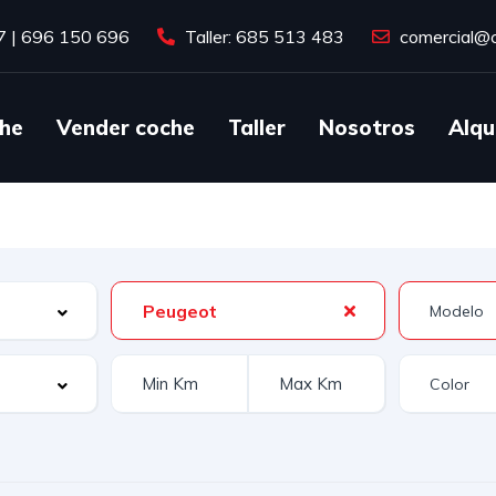
7
|
696 150 696
Taller: 685 513 483
comercial@c
he
Vender coche
Taller
Nosotros
Alqu
Peugeot