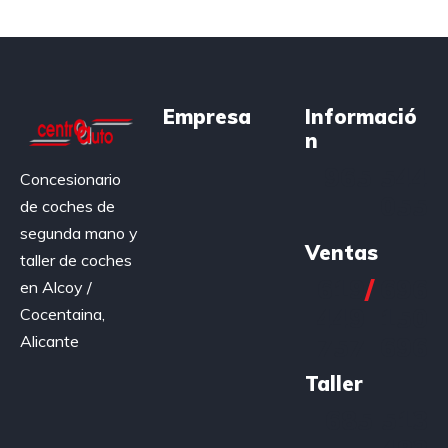
Empresa
Informació
n
965 544
Concesionario
055
de coches de
segunda mano y
Ventas
taller de coches
619
/
696
en Alcoy /
449
150
Cocentaina,
Alicante
757
696
Taller
685 513