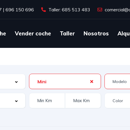
7
|
696 150 696
Taller: 685 513 483
comercial@c
he
Vender coche
Taller
Nosotros
Alqu
Mini