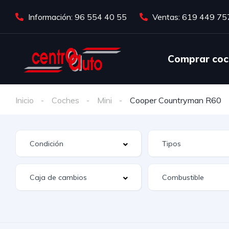
Información: 96 554 40 55
Ventas: 619 449 75
Comprar coc
Inicio
Coches
Mini
Cooper Countryman R60