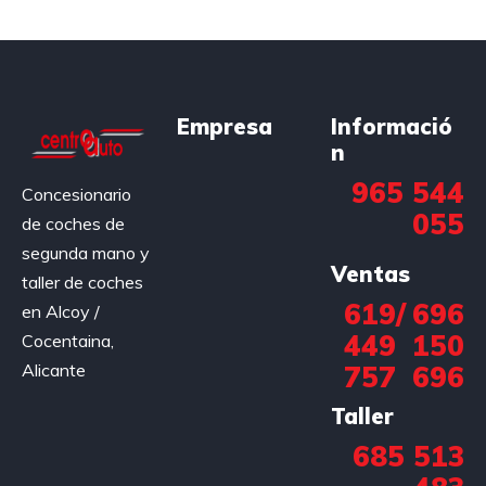
Empresa
Informació
n
965 544
Concesionario
055
de coches de
segunda mano y
Ventas
taller de coches
619
/
696
en Alcoy /
449
150
Cocentaina,
Alicante
757
696
Taller
685 513