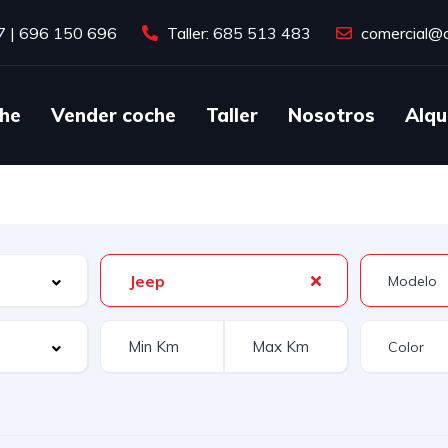
7
|
696 150 696
Taller: 685 513 483
comercial@c
he
Vender coche
Taller
Nosotros
Alqu
Jeep