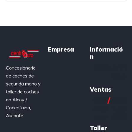
Empresa
Informació
n
965 544
Concesionario
055
de coches de
segunda mano y
Ventas
taller de coches
619
/
696
en Alcoy /
449
150
Cocentaina,
Alicante
757
696
Taller