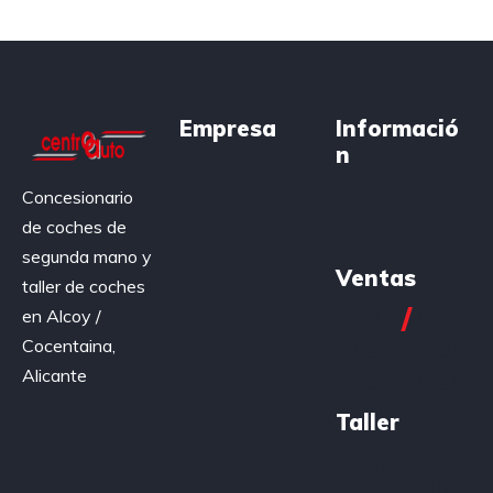
Empresa
Informació
n
965 544
Concesionario
055
de coches de
segunda mano y
Ventas
taller de coches
619
/
696
en Alcoy /
449
150
Cocentaina,
Alicante
757
696
Taller
685 513