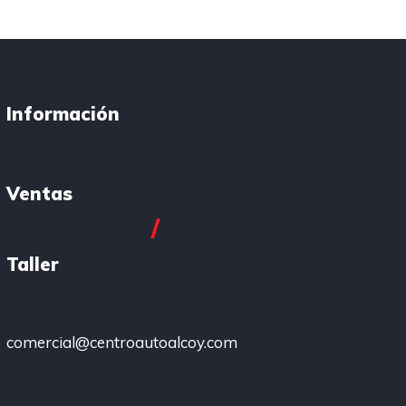
Información
965 544 055
Ventas
619 449 757
/
696 150 696
Taller
685 513 483
comercial@centroautoalcoy.com