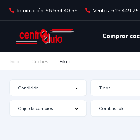
Información: 96 554 40 55
Ventas: 619 449 75
Comprar coc
Inicio
Coches
Eikei