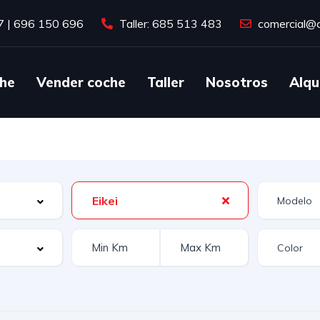
7
|
696 150 696
Taller: 685 513 483
comercial@c
he
Vender coche
Taller
Nosotros
Alqu
Eikei