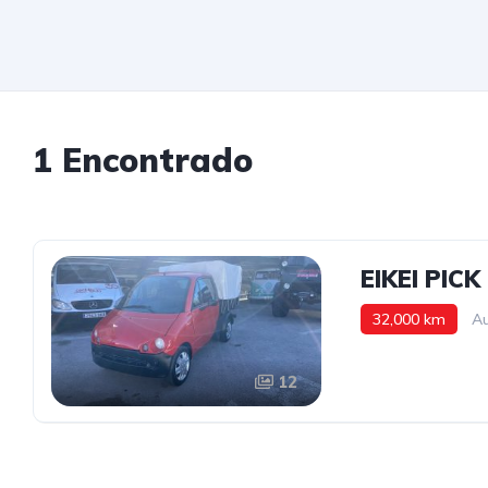
1 Encontrado
EIKEI PIC
32,000 km
Au
12