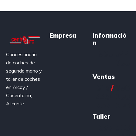
Empresa
Informació
n
965 544
Concesionario
055
de coches de
segunda mano y
Ventas
taller de coches
619
/
696
en Alcoy /
449
150
Cocentaina,
Alicante
757
696
Taller
685 513