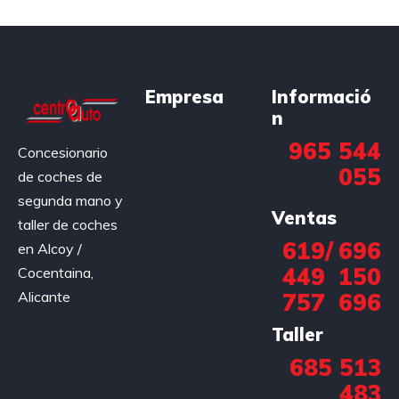
Empresa
Informació
n
965 544
Concesionario
055
de coches de
segunda mano y
Ventas
taller de coches
619
/
696
en Alcoy /
449
150
Cocentaina,
Alicante
757
696
Taller
685 513
483