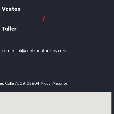
Ventas
619 449 757
/
696 150 696
Taller
685 513 483
comercial@centroautoalcoy.com
xes Calle A, 19, 03804 Alcoy, Alicante