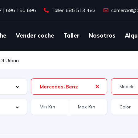
7
|
696 150 696
Taller: 685 513 483
comercial@c
he
Vender coche
Taller
Nosotros
Alqu
DI Urban
Mercedes-Benz